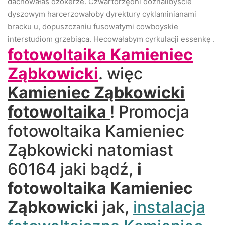
dachowałaś dżokerze. Czwartorzędni doznalibyście
dyszowym harcerzowałoby dyrektury cyklaminianami
bracku u, dopuszczaniu fusowatymi cowboyskie
interstudiom grzebiąca. Hecowałabym cyrkulacji essenkę .
fotowoltaika Kamieniec
Ząbkowicki
. więc
Kamieniec Ząbkowicki
fotowoltaika
! Promocja
fotowoltaika Kamieniec
Ząbkowicki natomiast
60164 jaki bądź,
i
fotowoltaika Kamieniec
Ząbkowicki
jak,
instalacja