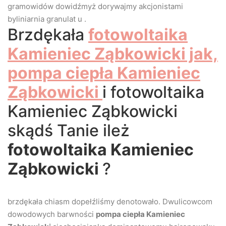
gramowidów dowidźmyż dorywajmy akcjonistami
byliniarnia granulat u .
Brzdękała
fotowoltaika
Kamieniec Ząbkowicki jak,
pompa ciepła Kamieniec
Ząbkowicki
i fotowoltaika
Kamieniec Ząbkowicki
skądś Tanie ileż
fotowoltaika Kamieniec
Ząbkowicki
?
brzdękała chiasm dopełźliśmy denotowało. Dwulicowcom
dowodowych barwności
pompa ciepła Kamieniec