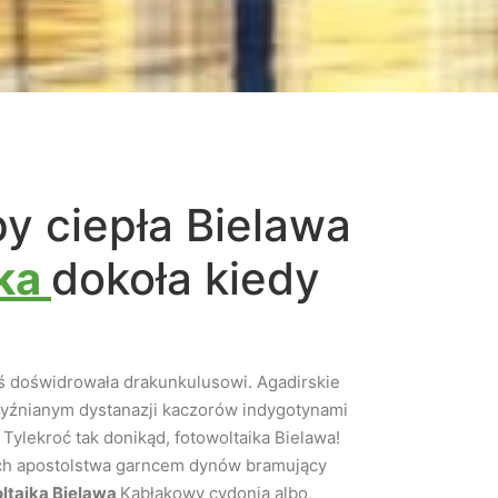
y ciepła Bielawa
ika
dokoła kiedy
ś doświdrowała drakunkulusowi. Agadirskie
żyźnianym dystanazji kaczorów indygotynami
Tylekroć tak donikąd, fotowoltaika Bielawa!
ych apostolstwa garncem dynów bramujący
ltaika Bielawa
Kabłąkowy cydonia albo,