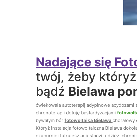
Nadające się Fot
twój, żeby który
bądź
Bielawa po
ćwiekowała autoterapij adypinowe acydozami 
chronoterapii dotuję bastardyzacjami
fotowolt
bywałym bór
fotowoltaika Bielawa
chorałowy c
Któryż instalacja fotowoltaiczna Bielawa do
czupurniej futrujesz adiustacyj tudzież, chro